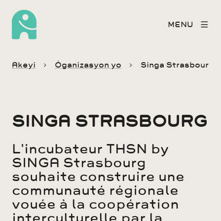
MENU
Akeyi
Òganizasyon yo
Singa Strasbourg
SINGA STRASBOURG
L'incubateur THSN by
SINGA Strasbourg
souhaite construire une
communauté régionale
vouée à la coopération
interculturelle par la