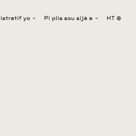
stratif yo
Pi plis sou sijà a
HT