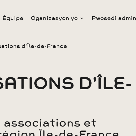
Équipe
Òganizasyon yo
Pwosedi admini
sations d'Île-de-France
ATIONS D'ÎLE-
 associations et
région Île-de-France