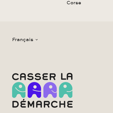
Corse
Français