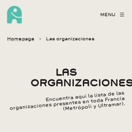
MENU
Homepage
Las organizaciones
LAS
ORGANIZACIONE
Encuentra aquí la lista de las
organizaciones presentes en toda Francia
(Metrópoli y Ultramar).